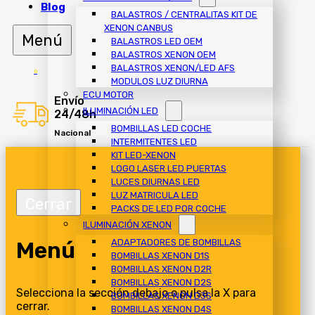
Blog
BALASTROS / CENTRALITAS KIT DE
XENON CANBUS
BALASTROS LED OEM
BALASTROS XENON OEM
BALASTROS XENON/LED AFS
0
MODULOS LUZ DIURNA
ECU MOTOR
Envío
ILUMINACIÓN LED
24/48h
BOMBILLAS LED COCHE
Nacional
INTERMITENTES LED
KIT LED-XENON
LOGO LASER LED PUERTAS
LUCES DIURNAS LED
LUZ MATRICULA LED
PACKS DE LED POR COCHE
ILUMINACIÓN XENON
Menú
ADAPTADORES DE BOMBILLAS
BOMBILLAS XENON D1S
BOMBILLAS XENON D2R
BOMBILLAS XENON D2S
Selecciona la sección debajo o pulsa la X para
BOMBILLAS XENON D3S
cerrar.
BOMBILLAS XENON D4S