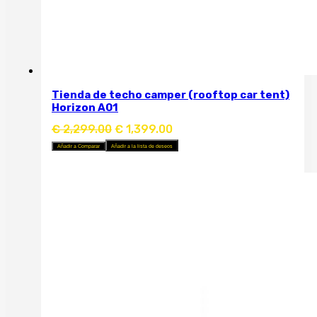
Tienda de techo camper (rooftop car tent)
Horizon A01
El
El
€
2,299.00
€
1,399.00
precio
precio
Añadir a Comparar
Añadir a la lista de deseos
original
actual
era:
es:
€ 2,299.00.
€ 1,399.00.