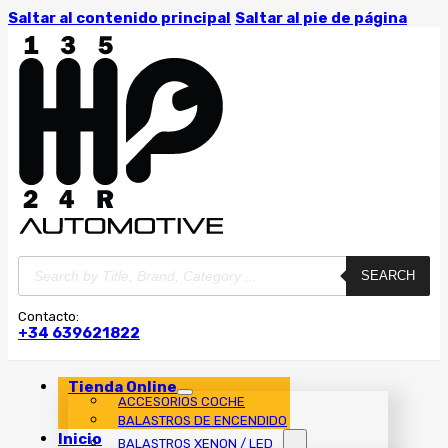
Saltar al contenido principal
Saltar al pie de página
Búsqueda
SEARCH
de
productos
Contacto:
+34 639621822
Tienda Online
ACCESORIOS COCHE
BALASTROS DE ENCENDIDO
Inicio
BALASTROS XENON / LED