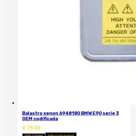
Balastro xenon 6948180 BMW E90 serie 3
OEM codificada
€
75.00
Añadir a Comparar
Añadir a la lista de deseos