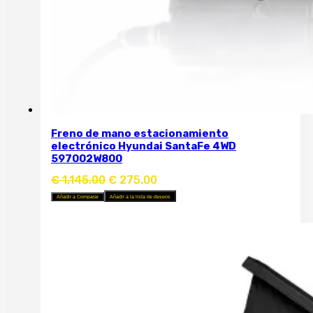
Freno de mano estacionamiento
electrónico Hyundai SantaFe 4WD
597002W800
El
El
€
1,145.00
€
275.00
precio
precio
Añadir a Comparar
original
Añadir a la lista de deseos
actual
era:
es:
€ 1,145.00.
€ 275.00.