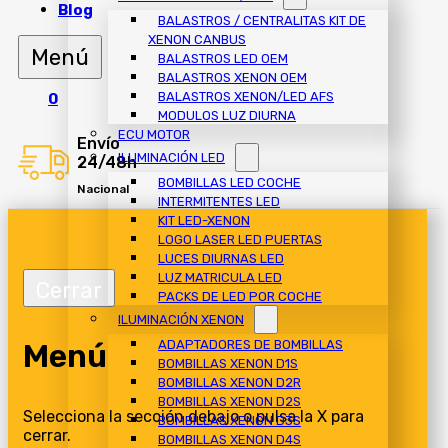
Blog
BALASTROS / CENTRALITAS KIT DE
XENON CANBUS
BALASTROS LED OEM
BALASTROS XENON OEM
BALASTROS XENON/LED AFS
0
MODULOS LUZ DIURNA
ECU MOTOR
Envío
ILUMINACIÓN LED
24/48h
BOMBILLAS LED COCHE
Nacional
INTERMITENTES LED
KIT LED-XENON
LOGO LASER LED PUERTAS
LUCES DIURNAS LED
LUZ MATRICULA LED
PACKS DE LED POR COCHE
ILUMINACIÓN XENON
Menú
ADAPTADORES DE BOMBILLAS
BOMBILLAS XENON D1S
BOMBILLAS XENON D2R
BOMBILLAS XENON D2S
Selecciona la sección debajo o pulsa la X para
BOMBILLAS XENON D3S
cerrar.
BOMBILLAS XENON D4S