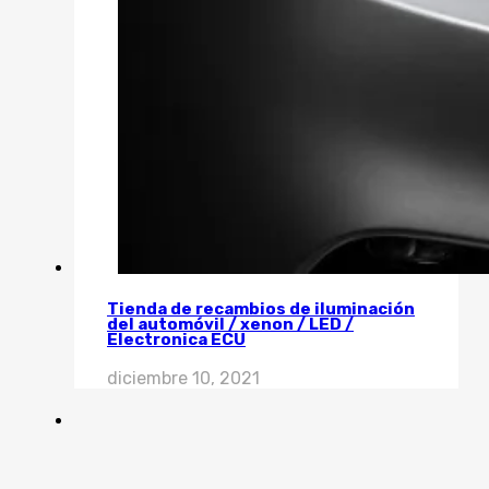
Tienda de recambios de iluminación
del automóvil / xenon / LED /
Electronica ECU
diciembre 10, 2021