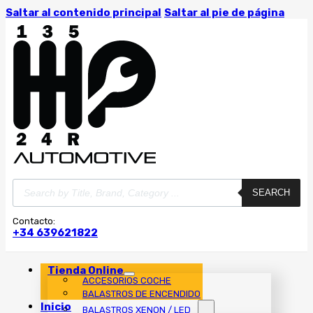
Saltar al contenido principal
Saltar al pie de página
Búsqueda
SEARCH
de
productos
Contacto:
+34 639621822
Tienda Online
ACCESORIOS COCHE
BALASTROS DE ENCENDIDO
Inicio
BALASTROS XENON / LED