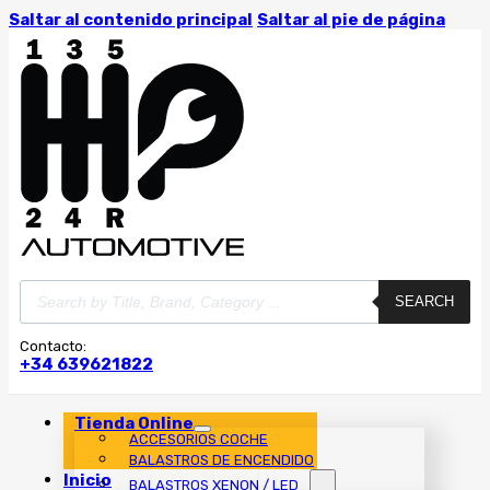
Saltar al contenido principal
Saltar al pie de página
Búsqueda
SEARCH
de
productos
Contacto:
+34 639621822
Tienda Online
ACCESORIOS COCHE
BALASTROS DE ENCENDIDO
Inicio
BALASTROS XENON / LED