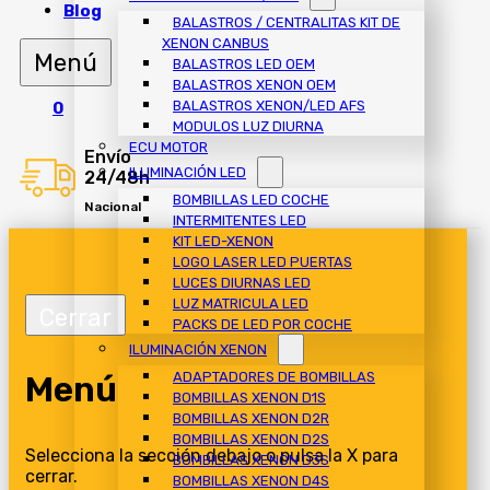
Blog
BALASTROS / CENTRALITAS KIT DE
XENON CANBUS
BALASTROS LED OEM
BALASTROS XENON OEM
BALASTROS XENON/LED AFS
0
MODULOS LUZ DIURNA
ECU MOTOR
Envío
ILUMINACIÓN LED
24/48h
BOMBILLAS LED COCHE
Nacional
INTERMITENTES LED
KIT LED-XENON
LOGO LASER LED PUERTAS
LUCES DIURNAS LED
LUZ MATRICULA LED
PACKS DE LED POR COCHE
ILUMINACIÓN XENON
Menú
ADAPTADORES DE BOMBILLAS
BOMBILLAS XENON D1S
BOMBILLAS XENON D2R
BOMBILLAS XENON D2S
Selecciona la sección debajo o pulsa la X para
BOMBILLAS XENON D3S
cerrar.
BOMBILLAS XENON D4S