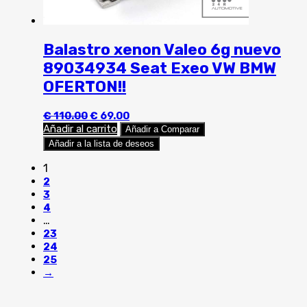
Balastro xenon Valeo 6g nuevo
89034934 Seat Exeo VW BMW
OFERTON!!
El
El
€
110.00
€
69.00
precio
precio
Añadir al carrito
Añadir a Comparar
original
actual
Añadir a la lista de deseos
era:
es:
€ 110.00.
€ 69.00.
1
2
3
4
…
23
24
25
→