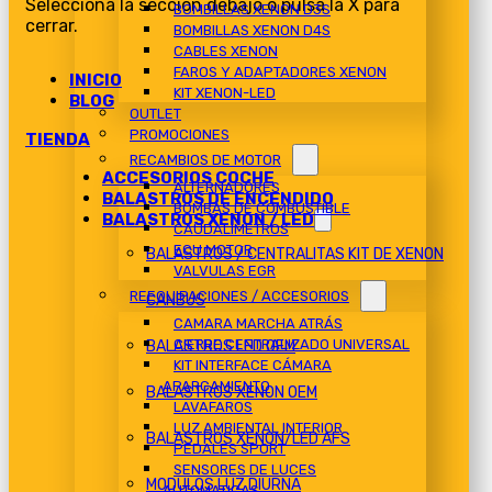
Selecciona la sección debajo o pulsa la X para
BOMBILLAS XENON D3S
cerrar.
BOMBILLAS XENON D4S
CABLES XENON
FAROS Y ADAPTADORES XENON
INICIO
KIT XENON-LED
BLOG
OUTLET
PROMOCIONES
TIENDA
RECAMBIOS DE MOTOR
ACCESORIOS COCHE
ALTERNADORES
BALASTROS DE ENCENDIDO
BOMBAS DE COMBUSTIBLE
BALASTROS XENON / LED
CAUDALIMETROS
ECU MOTOR
BALASTROS / CENTRALITAS KIT DE XENON
VALVULAS EGR
REEQUIPACIONES / ACCESORIOS
CANBUS
CAMARA MARCHA ATRÁS
CIERRE CENTRALIZADO UNIVERSAL
BALASTROS LED OEM
KIT INTERFACE CÁMARA
APARCAMIENTO
BALASTROS XENON OEM
LAVAFAROS
LUZ AMBIENTAL INTERIOR
BALASTROS XENON/LED AFS
PEDALES SPORT
SENSORES DE LUCES
MODULOS LUZ DIURNA
AUTOMATICAS