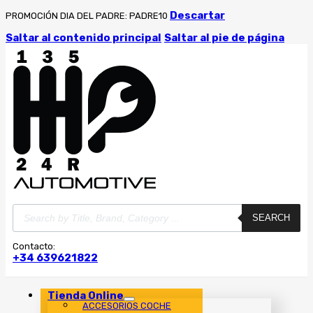
Descartar
PROMOCIÓN DIA DEL PADRE: PADRE10
Saltar al contenido principal
Saltar al pie de página
Búsqueda
SEARCH
de
productos
Contacto:
+34 639621822
Tienda Online
ACCESORIOS COCHE