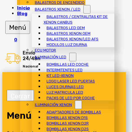
BALASTROS DE ENCENDIDO
Inicio
BALASTROS XENON / LED
Blog
BALASTROS / CENTRALITAS KIT DE
XENON CANBUS
BALASTROS LED OEM
BALASTROS XENON OEM
BALASTROS XENON/LED AFS
0
MODULOS LUZ DIURNA
ECU MOTOR
Envío
ILUMINACIÓN LED
24/48h
BOMBILLAS LED COCHE
Nacional
INTERMITENTES LED
KIT LED-XENON
LOGO LASER LED PUERTAS
LUCES DIURNAS LED
LUZ MATRICULA LED
PACKS DE LED POR COCHE
ILUMINACIÓN XENON
Menú
ADAPTADORES DE BOMBILLAS
BOMBILLAS XENON D1S
BOMBILLAS XENON D2R
BOMBILLAS XENON D2S