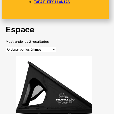
TAPA BUJES LLANTAS
Espace
Ordenado
Mostrando los 2 resultados
por
los
últimos