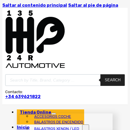
Saltar al contenido principal
Saltar al pie de página
Búsqueda
SEARCH
de
productos
Contacto:
+34 639621822
Tienda Online
ACCESORIOS COCHE
BALASTROS DE ENCENDIDO
Inicio
BALASTROS XENON / LED