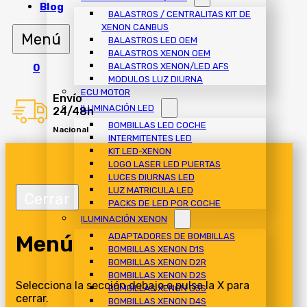
Blog
BALASTROS / CENTRALITAS KIT DE
XENON CANBUS
BALASTROS LED OEM
BALASTROS XENON OEM
BALASTROS XENON/LED AFS
0
MODULOS LUZ DIURNA
ECU MOTOR
Envío
ILUMINACIÓN LED
24/48h
BOMBILLAS LED COCHE
Nacional
INTERMITENTES LED
KIT LED-XENON
LOGO LASER LED PUERTAS
LUCES DIURNAS LED
LUZ MATRICULA LED
PACKS DE LED POR COCHE
ILUMINACIÓN XENON
Menú
ADAPTADORES DE BOMBILLAS
BOMBILLAS XENON D1S
BOMBILLAS XENON D2R
BOMBILLAS XENON D2S
Selecciona la sección debajo o pulsa la X para
BOMBILLAS XENON D3S
cerrar.
BOMBILLAS XENON D4S