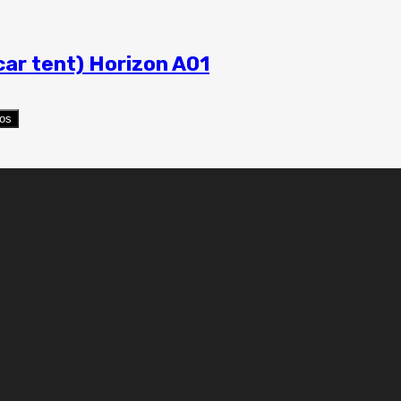
car tent) Horizon A01
eos