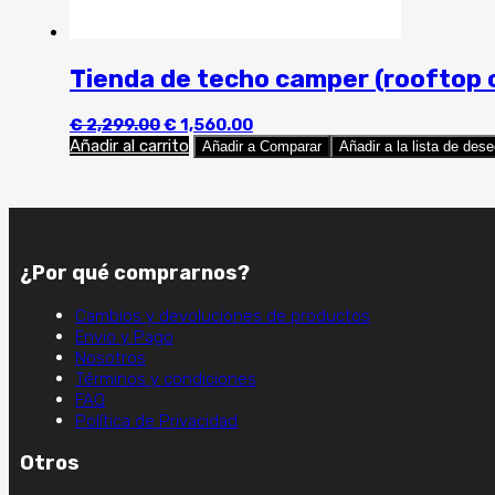
Tienda de techo camper (rooftop 
El
El
€
2,299.00
€
1,560.00
precio
precio
Añadir al carrito
Añadir a Comparar
Añadir a la lista de des
original
actual
era:
es:
€ 2,299.00.
€ 1,560.00.
¿Por qué comprarnos?
Cambios y devoluciones de productos
Envio y Pago
Nosotros
Términos y condiciones
FAQ
Política de Privacidad
Otros