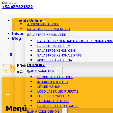
Contacto:
+34 639621822
Tienda Online
ACCESORIOS COCHE
BALASTROS DE ENCENDIDO
Inicio
BALASTROS XENON / LED
Blog
BALASTROS / CENTRALITAS KIT DE XENON CANB
BALASTROS LED OEM
BALASTROS XENON OEM
0
BALASTROS XENON/LED AFS
MODULOS LUZ DIURNA
ECU MOTOR
Envío 24/48h
ILUMINACIÓN LED
Nacional
BOMBILLAS LED COCHE
INTERMITENTES LED
KIT LED-XENON
LOGO LASER LED PUERTAS
LUCES DIURNAS LED
LUZ MATRICULA LED
Menú
PACKS DE LED POR COCHE
ILUMINACIÓN XENON