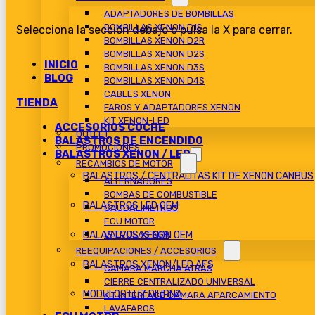
ADAPTADORES DE BOMBILLAS
BOMBILLAS XENON D1S
Selecciona la sección debajo o pulsa la X para cerrar.
BOMBILLAS XENON D2R
BOMBILLAS XENON D2S
INICIO
BOMBILLAS XENON D3S
BLOG
BOMBILLAS XENON D4S
CABLES XENON
TIENDA
FAROS Y ADAPTADORES XENON
KIT XENON-LED
ACCESORIOS COCHE
OUTLET
BALASTROS DE ENCENDIDO
PROMOCIONES
BALASTROS XENON / LED
RECAMBIOS DE MOTOR
BALASTROS / CENTRALITAS KIT DE XENON CANBUS
ALTERNADORES
BOMBAS DE COMBUSTIBLE
BALASTROS LED OEM
CAUDALIMETROS
ECU MOTOR
BALASTROS XENON OEM
VALVULAS EGR
REEQUIPACIONES / ACCESORIOS
BALASTROS XENON/LED AFS
CAMARA MARCHA ATRÁS
CIERRE CENTRALIZADO UNIVERSAL
MODULOS LUZ DIURNA
KIT INTERFACE CÁMARA APARCAMIENTO
LAVAFAROS