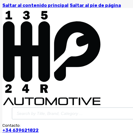
Saltar al contenido principal
Saltar al pie de página
Búsqueda
de
productos
Contacto:
+34 639621822