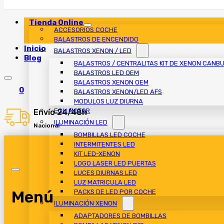
Tienda Online
ACCESORIOS COCHE
BALASTROS DE ENCENDIDO
Inicio
BALASTROS XENON / LED
Blog
BALASTROS / CENTRALITAS KIT DE XENON CANB
BALASTROS LED OEM
BALASTROS XENON OEM
0
BALASTROS XENON/LED AFS
MODULOS LUZ DIURNA
ECU MOTOR
Envío 24/48h
ILUMINACIÓN LED
Nacional
BOMBILLAS LED COCHE
INTERMITENTES LED
KIT LED-XENON
LOGO LASER LED PUERTAS
LUCES DIURNAS LED
LUZ MATRICULA LED
Menú
PACKS DE LED POR COCHE
ILUMINACIÓN XENON
ADAPTADORES DE BOMBILLAS