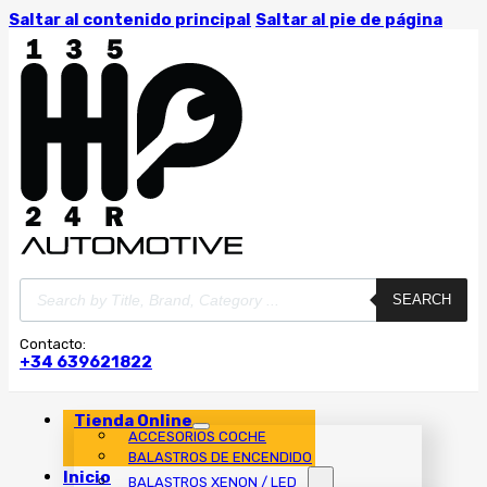
Saltar al contenido principal
Saltar al pie de página
Búsqueda
SEARCH
de
productos
Contacto:
+34 639621822
Tienda Online
ACCESORIOS COCHE
BALASTROS DE ENCENDIDO
Inicio
BALASTROS XENON / LED