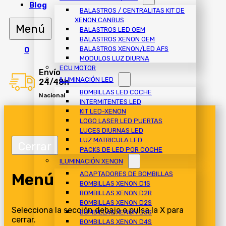
Blog
BALASTROS / CENTRALITAS KIT DE
XENON CANBUS
BALASTROS LED OEM
BALASTROS XENON OEM
BALASTROS XENON/LED AFS
0
MODULOS LUZ DIURNA
ECU MOTOR
Envío
ILUMINACIÓN LED
24/48h
BOMBILLAS LED COCHE
Nacional
INTERMITENTES LED
KIT LED-XENON
LOGO LASER LED PUERTAS
LUCES DIURNAS LED
LUZ MATRICULA LED
PACKS DE LED POR COCHE
ILUMINACIÓN XENON
Menú
ADAPTADORES DE BOMBILLAS
BOMBILLAS XENON D1S
BOMBILLAS XENON D2R
BOMBILLAS XENON D2S
Selecciona la sección debajo o pulsa la X para
BOMBILLAS XENON D3S
cerrar.
BOMBILLAS XENON D4S