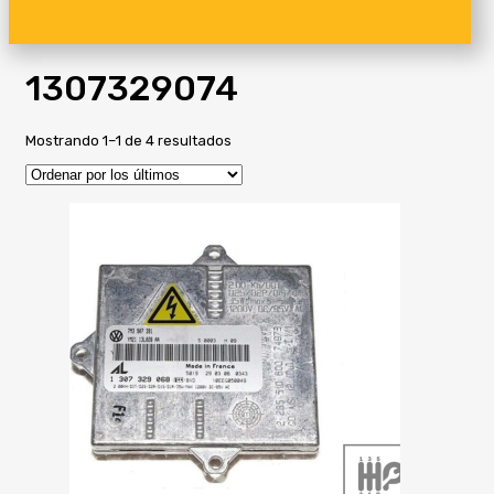
1307329074
Ordenado
Mostrando 1–1 de 4 resultados
por
los
últimos