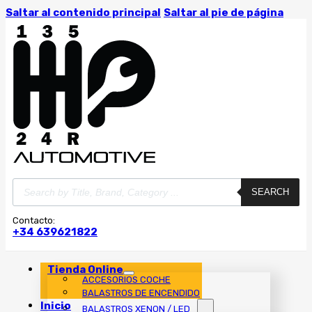
Saltar al contenido principal
Saltar al pie de página
Búsqueda
SEARCH
de
productos
Contacto:
+34 639621822
Tienda Online
ACCESORIOS COCHE
BALASTROS DE ENCENDIDO
Inicio
BALASTROS XENON / LED