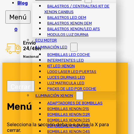
Blog
BALASTROS / CENTRALITAS KIT DE
XENON CANBUS
BALASTROS LED OEM
BALASTROS XENON OEM
BALASTROS XENON/LED AFS
0
MODULOS LUZ DIURNA
ECU MOTOR
Envío
ILUMINACIÓN LED
24/48h
BOMBILLAS LED COCHE
Nacional
INTERMITENTES LED
KIT LED-XENON
LOGO LASER LED PUERTAS
LUCES DIURNAS LED
LUZ MATRICULA LED
PACKS DE LED POR COCHE
ILUMINACIÓN XENON
Menú
ADAPTADORES DE BOMBILLAS
BOMBILLAS XENON D1S
BOMBILLAS XENON D2R
BOMBILLAS XENON D2S
Selecciona la sección debajo o pulsa la X para
BOMBILLAS XENON D3S
cerrar.
BOMBILLAS XENON D4S