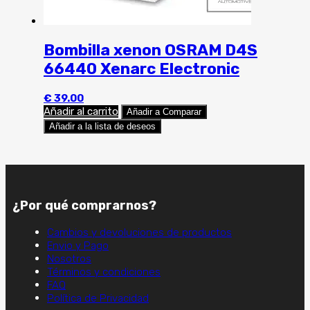
Bombilla xenon OSRAM D4S
66440 Xenarc Electronic
€
39.00
Añadir al carrito
Añadir a Comparar
Añadir a la lista de deseos
¿Por qué comprarnos?
Cambios y devoluciones de productos
Envio y Pago
Nosotros
Términos y condiciones
FAQ
Política de Privacidad