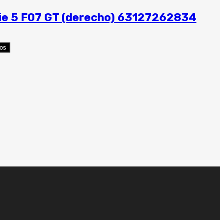
ie 5 F07 GT (derecho) 63127262834
eos