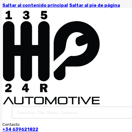
Saltar al contenido principal
Saltar al pie de página
Búsqueda
de
productos
Contacto:
+34 639621822