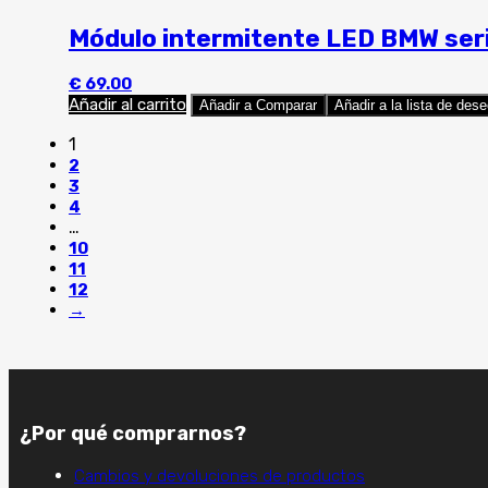
Módulo intermitente LED BMW ser
€
69.00
Añadir al carrito
Añadir a Comparar
Añadir a la lista de des
1
2
3
4
…
10
11
12
→
¿Por qué comprarnos?
Cambios y devoluciones de productos