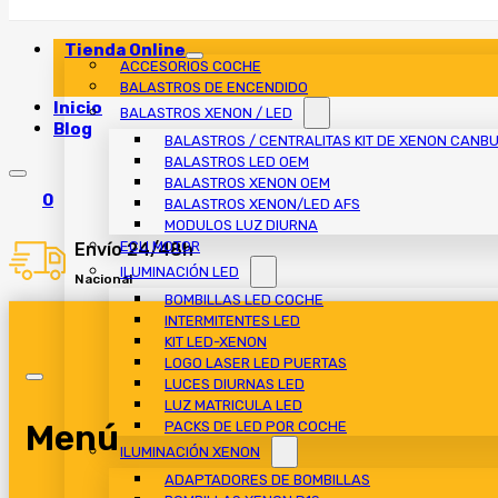
Tienda Online
ACCESORIOS COCHE
BALASTROS DE ENCENDIDO
Inicio
BALASTROS XENON / LED
Blog
BALASTROS / CENTRALITAS KIT DE XENON CANB
BALASTROS LED OEM
BALASTROS XENON OEM
0
BALASTROS XENON/LED AFS
MODULOS LUZ DIURNA
ECU MOTOR
Envío 24/48h
ILUMINACIÓN LED
Nacional
BOMBILLAS LED COCHE
INTERMITENTES LED
KIT LED-XENON
LOGO LASER LED PUERTAS
LUCES DIURNAS LED
LUZ MATRICULA LED
Menú
PACKS DE LED POR COCHE
ILUMINACIÓN XENON
ADAPTADORES DE BOMBILLAS