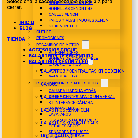
Selecciona la sección debajo o pulsa la X para
BOMBILLAS XENON D3S
cerrar.
BOMBILLAS XENON D4S
CABLES XENON
FAROS Y ADAPTADORES XENON
INICIO
KIT XENON-LED
BLOG
OUTLET
PROMOCIONES
TIENDA
RECAMBIOS DE MOTOR
ACCESORIOS COCHE
ALTERNADORES
BALASTROS DE ENCENDIDO
BOMBAS DE COMBUSTIBLE
BALASTROS XENON / LED
CAUDALIMETROS
ECU MOTOR
BALASTROS / CENTRALITAS KIT DE XENON
VALVULAS EGR
REEQUIPACIONES / ACCESORIOS
CANBUS
CAMARA MARCHA ATRÁS
CIERRE CENTRALIZADO UNIVERSAL
BALASTROS LED OEM
KIT INTERFACE CÁMARA
APARCAMIENTO
BALASTROS XENON OEM
LAVAFAROS
LUZ AMBIENTAL INTERIOR
BALASTROS XENON/LED AFS
PEDALES SPORT
SENSORES DE LUCES
MODULOS LUZ DIURNA
AUTOMATICAS