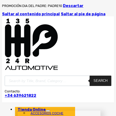
Descartar
PROMOCIÓN DIA DEL PADRE: PADRE10
Saltar al contenido principal
Saltar al pie de página
Búsqueda
SEARCH
de
productos
Contacto:
+34 639621822
Tienda Online
ACCESORIOS COCHE