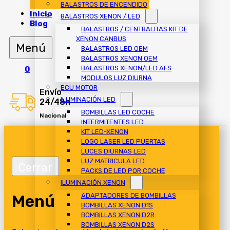
BALASTROS DE ENCENDIDO
Inicio
BALASTROS XENON / LED
Blog
BALASTROS / CENTRALITAS KIT DE
XENON CANBUS
BALASTROS LED OEM
BALASTROS XENON OEM
BALASTROS XENON/LED AFS
0
MODULOS LUZ DIURNA
ECU MOTOR
Envío
ILUMINACIÓN LED
24/48h
BOMBILLAS LED COCHE
Nacional
INTERMITENTES LED
KIT LED-XENON
LOGO LASER LED PUERTAS
LUCES DIURNAS LED
LUZ MATRICULA LED
PACKS DE LED POR COCHE
ILUMINACIÓN XENON
Menú
ADAPTADORES DE BOMBILLAS
BOMBILLAS XENON D1S
BOMBILLAS XENON D2R
BOMBILLAS XENON D2S