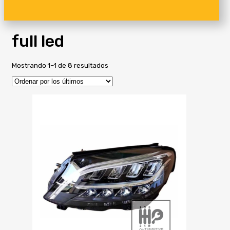
full led
Ordenado
Mostrando 1–1 de 8 resultados
por
los
últimos