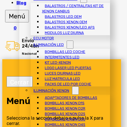
Blog
BALASTROS / CENTRALITAS KIT DE
XENON CANBUS
BALASTROS LED OEM
BALASTROS XENON OEM
BALASTROS XENON/LED AFS
0
MODULOS LUZ DIURNA
ECU MOTOR
Envío
ILUMINACIÓN LED
24/48h
BOMBILLAS LED COCHE
Nacional
INTERMITENTES LED
KIT LED-XENON
LOGO LASER LED PUERTAS
LUCES DIURNAS LED
LUZ MATRICULA LED
PACKS DE LED POR COCHE
ILUMINACIÓN XENON
Menú
ADAPTADORES DE BOMBILLAS
BOMBILLAS XENON D1S
BOMBILLAS XENON D2R
BOMBILLAS XENON D2S
Selecciona la sección debajo o pulsa la X para
BOMBILLAS XENON D3S
cerrar.
BOMBILLAS XENON D4S