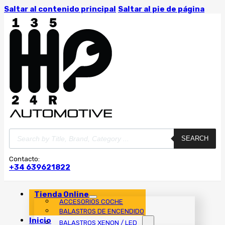
Saltar al contenido principal
Saltar al pie de página
Búsqueda
SEARCH
de
productos
Contacto:
+34 639621822
Tienda Online
ACCESORIOS COCHE
BALASTROS DE ENCENDIDO
Inicio
BALASTROS XENON / LED