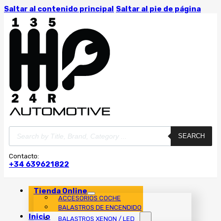
Saltar al contenido principal
Saltar al pie de página
Búsqueda
SEARCH
de
productos
Contacto:
+34 639621822
Tienda Online
ACCESORIOS COCHE
BALASTROS DE ENCENDIDO
Inicio
BALASTROS XENON / LED