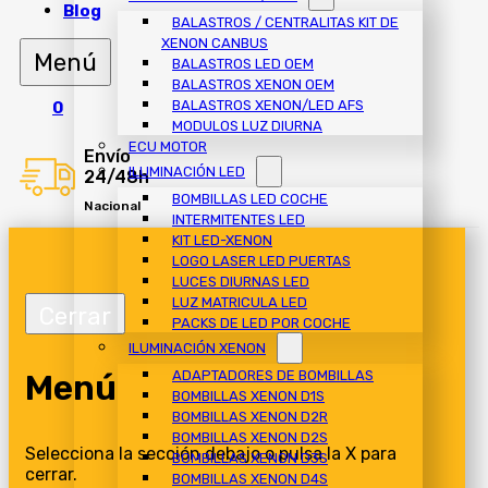
Blog
BALASTROS / CENTRALITAS KIT DE
XENON CANBUS
BALASTROS LED OEM
BALASTROS XENON OEM
BALASTROS XENON/LED AFS
0
MODULOS LUZ DIURNA
ECU MOTOR
Envío
ILUMINACIÓN LED
24/48h
BOMBILLAS LED COCHE
Nacional
INTERMITENTES LED
KIT LED-XENON
LOGO LASER LED PUERTAS
LUCES DIURNAS LED
LUZ MATRICULA LED
PACKS DE LED POR COCHE
ILUMINACIÓN XENON
Menú
ADAPTADORES DE BOMBILLAS
BOMBILLAS XENON D1S
BOMBILLAS XENON D2R
BOMBILLAS XENON D2S
Selecciona la sección debajo o pulsa la X para
BOMBILLAS XENON D3S
cerrar.
BOMBILLAS XENON D4S