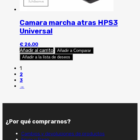
Camara marcha atras HPS3
Universal
€
26.00
Añadir al carrito
Añadir a Comparar
Añadir a la lista de deseos
1
2
3
→
¿Por qué comprarnos?
Cambios y devoluciones de productos
Envio y Pago