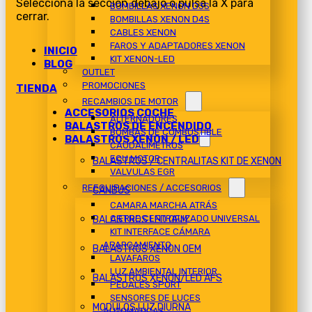
Selecciona la sección debajo o pulsa la X para
BOMBILLAS XENON D3S
cerrar.
BOMBILLAS XENON D4S
CABLES XENON
FAROS Y ADAPTADORES XENON
INICIO
KIT XENON-LED
BLOG
OUTLET
PROMOCIONES
TIENDA
RECAMBIOS DE MOTOR
ACCESORIOS COCHE
ALTERNADORES
BALASTROS DE ENCENDIDO
BOMBAS DE COMBUSTIBLE
BALASTROS XENON / LED
CAUDALIMETROS
ECU MOTOR
BALASTROS / CENTRALITAS KIT DE XENON
VALVULAS EGR
REEQUIPACIONES / ACCESORIOS
CANBUS
CAMARA MARCHA ATRÁS
CIERRE CENTRALIZADO UNIVERSAL
BALASTROS LED OEM
KIT INTERFACE CÁMARA
APARCAMIENTO
BALASTROS XENON OEM
LAVAFAROS
LUZ AMBIENTAL INTERIOR
BALASTROS XENON/LED AFS
PEDALES SPORT
SENSORES DE LUCES
MODULOS LUZ DIURNA
AUTOMATICAS