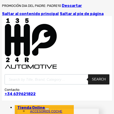
Descartar
PROMOCIÓN DIA DEL PADRE: PADRE10
Saltar al contenido principal
Saltar al pie de página
Búsqueda
SEARCH
de
productos
Contacto:
+34 639621822
Tienda Online
ACCESORIOS COCHE