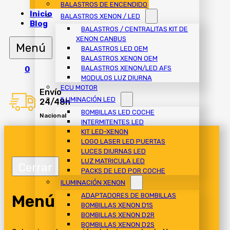
BALASTROS DE ENCENDIDO
Inicio
BALASTROS XENON / LED
Blog
BALASTROS / CENTRALITAS KIT DE
XENON CANBUS
BALASTROS LED OEM
BALASTROS XENON OEM
BALASTROS XENON/LED AFS
0
MODULOS LUZ DIURNA
ECU MOTOR
Envío
ILUMINACIÓN LED
24/48h
BOMBILLAS LED COCHE
Nacional
INTERMITENTES LED
KIT LED-XENON
LOGO LASER LED PUERTAS
LUCES DIURNAS LED
LUZ MATRICULA LED
PACKS DE LED POR COCHE
ILUMINACIÓN XENON
Menú
ADAPTADORES DE BOMBILLAS
BOMBILLAS XENON D1S
BOMBILLAS XENON D2R
BOMBILLAS XENON D2S