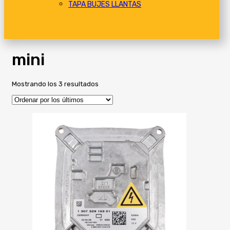
TAPA BUJES LLANTAS
mini
Ordenado
Mostrando los 3 resultados
por
los
últimos