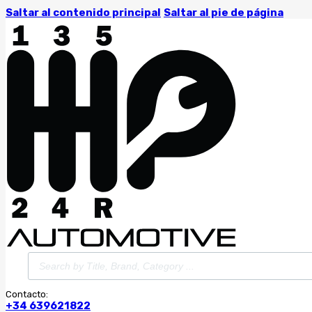
Saltar al contenido principal
Saltar al pie de página
Búsqueda
de
productos
Contacto:
+34 639621822