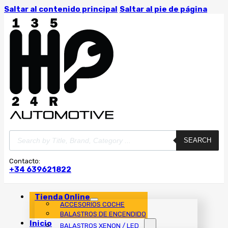
Saltar al contenido principal
Saltar al pie de página
Búsqueda
SEARCH
de
productos
Contacto:
+34 639621822
Tienda Online
ACCESORIOS COCHE
BALASTROS DE ENCENDIDO
Inicio
BALASTROS XENON / LED