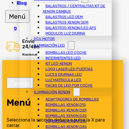
Blog
BALASTROS / CENTRALITAS KIT DE
XENON CANBUS
BALASTROS LED OEM
BALASTROS XENON OEM
BALASTROS XENON/LED AFS
0
MODULOS LUZ DIURNA
ECU MOTOR
Envío
ILUMINACIÓN LED
24/48h
BOMBILLAS LED COCHE
Nacional
INTERMITENTES LED
KIT LED-XENON
LOGO LASER LED PUERTAS
LUCES DIURNAS LED
LUZ MATRICULA LED
PACKS DE LED POR COCHE
ILUMINACIÓN XENON
Menú
ADAPTADORES DE BOMBILLAS
BOMBILLAS XENON D1S
BOMBILLAS XENON D2R
BOMBILLAS XENON D2S
Selecciona la sección debajo o pulsa la X para
BOMBILLAS XENON D3S
cerrar.
BOMBILLAS XENON D4S