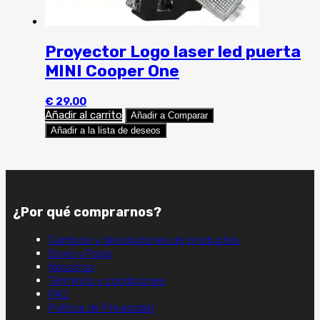
Proyector Logo laser led puerta
MINI Cooper One
€
29.00
Añadir al carrito
Añadir a Comparar
Añadir a la lista de deseos
¿Por qué comprarnos?
Cambios y devoluciones de productos
Envio y Pago
Nosotros
Términos y condiciones
FAQ
Política de Privacidad