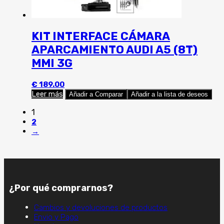
KIT INTERFACE CÁMARA
APARCAMIENTO AUDI A5 (8T)
MMI 3G
€
189.00
Leer más
Añadir a Comparar
Añadir a la lista de deseos
1
2
→
¿Por qué comprarnos?
Cambios y devoluciones de productos
Envio y Pago