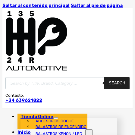
Saltar al contenido principal
Saltar al pie de página
Búsqueda
SEARCH
de
productos
Contacto:
+34 639621822
Tienda Online
ACCESORIOS COCHE
BALASTROS DE ENCENDIDO
Inicio
BALASTROS XENON / LED