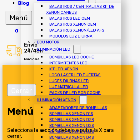
Blog
BALASTROS / CENTRALITAS KIT DE
XENON CANBUS
BALASTROS LED OEM
BALASTROS XENON OEM
BALASTROS XENON/LED AFS
0
MODULOS LUZ DIURNA
ECU MOTOR
Envío
ILUMINACIÓN LED
24/48h
BOMBILLAS LED COCHE
Nacional
INTERMITENTES LED
KIT LED-XENON
LOGO LASER LED PUERTAS
LUCES DIURNAS LED
LUZ MATRICULA LED
PACKS DE LED POR COCHE
ILUMINACIÓN XENON
Menú
ADAPTADORES DE BOMBILLAS
BOMBILLAS XENON D1S
BOMBILLAS XENON D2R
BOMBILLAS XENON D2S
Selecciona la sección debajo o pulsa la X para
BOMBILLAS XENON D3S
cerrar.
BOMBILLAS XENON D4S