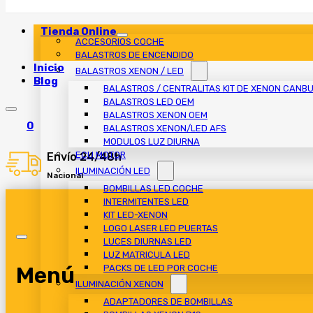
Tienda Online
ACCESORIOS COCHE
BALASTROS DE ENCENDIDO
Inicio
BALASTROS XENON / LED
Blog
BALASTROS / CENTRALITAS KIT DE XENON CANB
BALASTROS LED OEM
BALASTROS XENON OEM
0
BALASTROS XENON/LED AFS
MODULOS LUZ DIURNA
ECU MOTOR
Envío 24/48h
ILUMINACIÓN LED
Nacional
BOMBILLAS LED COCHE
INTERMITENTES LED
KIT LED-XENON
LOGO LASER LED PUERTAS
LUCES DIURNAS LED
LUZ MATRICULA LED
Menú
PACKS DE LED POR COCHE
ILUMINACIÓN XENON
ADAPTADORES DE BOMBILLAS