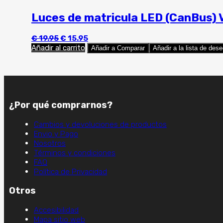
Luces de matricula LED (CanBus
El
El
€
19.95
€
15.95
precio
precio
Añadir al carrito
Añadir a Comparar
Añadir a la lista de des
original
actual
era:
es:
€ 19.95.
€ 15.95.
¿Por qué comprarnos?
Cambios y devoluciones de productos
Envio y Pago
Nosotros
Términos y condiciones
FAQ
Política de Privacidad
Otros
Accesibilidad
Mapa sitio web