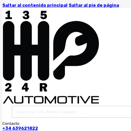
Saltar al contenido principal
Saltar al pie de página
Búsqueda
de
productos
Contacto:
+34 639621822