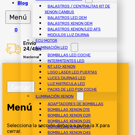
Blog
BALASTROS / CENTRALITAS KIT DE
XENON CANBUS
BALASTROS LED OEM
BALASTROS XENON OEM
BALASTROS XENON/LED AFS
0
MODULOS LUZ DIURNA
ECU MOTOR
Envío
ILUMINACIÓN LED
24/48h
BOMBILLAS LED COCHE
Nacional
INTERMITENTES LED
KIT LED-XENON
LOGO LASER LED PUERTAS
LUCES DIURNAS LED
LUZ MATRICULA LED
PACKS DE LED POR COCHE
ILUMINACIÓN XENON
Menú
ADAPTADORES DE BOMBILLAS
BOMBILLAS XENON D1S
BOMBILLAS XENON D2R
BOMBILLAS XENON D2S
Selecciona la sección debajo o pulsa la X para
BOMBILLAS XENON D3S
cerrar.
BOMBILLAS XENON D4S