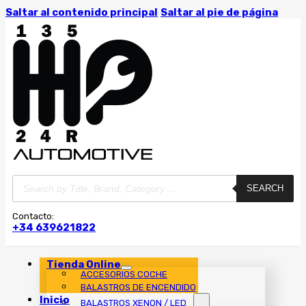
Saltar al contenido principal
Saltar al pie de página
Búsqueda
SEARCH
de
productos
Contacto:
+34 639621822
Tienda Online
ACCESORIOS COCHE
BALASTROS DE ENCENDIDO
Inicio
BALASTROS XENON / LED