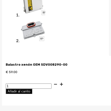
Balastro xenón OEM 5DV008290-00
€
59.00
Balastro
xenon
Añadir al carrito
OEM
tipo
Hella
5DV008290-