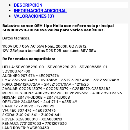
00
DESCRIPCIÓN
BMW
INFORMACIÓN ADICIONAL
AUDI
VALORACIONES (0)
MERCEDES
cantidad
Balastro xenon OEM tipo Hella con referencia principal
5DV008290-00 nueva valida para varios vehículos.
Datos técnicos:
1100V DC / 85V AC 35W Nom., 2000h, GD AlSi 12
12V, 35W para bombillas D2S D2R consume 85V 35W
Referencias compatibles:
HELLA: 5DV008290-00 – 5DV008290-30 – 5DV008855-01
5DV008764-00
AUDI: 4E0 907 476 – 4E0907476
BMW: 63126907488 – 6907488 – 63 12 6 907 488 – 6312 6907488
FORD: 2M5112K072AA – 2M5Z13C170AA – 1211623
JAGUAR: 02C2S 15079 – 02C2S15079 – C2S15079, C2S52482
MERCEDES-BENZ: A0028202326 – 0028202326 – A 002 820 23 26
NISSAN: 28474-JD00B – 28474JD00B
OPEL/GM: 24406569 – 24417111 – 6235149
SAAB: 12 79 0592 – 12790592
VW: 4E0 907 476 – 4E0907476
SKODA: 3U0 941 641 – 3U0941641
ROVER: XCA 000010 – XCA000010
RENAULT: 7701207033 – 7701207830
LAND ROVER: YWC500430