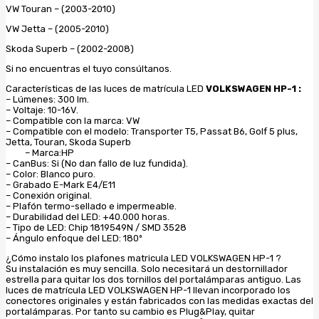
VW Touran – (2003-2010)
VW Jetta – (2005-2010)
Skoda Superb – (2002-2008)
Si no encuentras el tuyo consúltanos.
Características de las luces de matrícula LED
VOLKSWAGEN HP-1 :
– Lúmenes: 300 lm.
– Voltaje: 10-16V.
– Compatible con la marca: VW
– Compatible con el modelo: Transporter T5, Passat B6, Golf 5 plus,
Jetta, Touran, Skoda Superb
– Marca:HP
– CanBus: Si (No dan fallo de luz fundida).
– Color: Blanco puro.
– Grabado E-Mark E4/E11
– Conexión original.
– Plafón termo-sellado e impermeable.
– Durabilidad del LED: +40.000 horas.
– Tipo de LED: Chip 1819549N / SMD 3528
– Ángulo enfoque del LED: 180º
¿Cómo instalo los plafones matricula LED VOLKSWAGEN HP-1 ?
Su instalación es muy sencilla. Solo necesitará un destornillador
estrella para quitar los dos tornillos del portalámparas antiguo. Las
luces de matrícula LED VOLKSWAGEN HP-1 llevan incorporado los
conectores originales y están fabricados con las medidas exactas del
portalámparas. Por tanto su cambio es Plug&Play, quitar