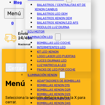
Blog
BALASTROS / CENTRALITAS KIT DE
XENON CANBUS
BALASTROS LED OEM
BALASTROS XENON OEM
BALASTROS XENON/LED AFS
0
MODULOS LUZ DIURNA
ECU MOTOR
Envío
ILUMINACIÓN LED
24/48h
BOMBILLAS LED COCHE
Nacional
INTERMITENTES LED
KIT LED-XENON
LOGO LASER LED PUERTAS
LUCES DIURNAS LED
LUZ MATRICULA LED
PACKS DE LED POR COCHE
ILUMINACIÓN XENON
Menú
ADAPTADORES DE BOMBILLAS
BOMBILLAS XENON D1S
BOMBILLAS XENON D2R
BOMBILLAS XENON D2S
Selecciona la sección debajo o pulsa la X para
BOMBILLAS XENON D3S
cerrar.
BOMBILLAS XENON D4S