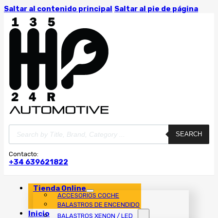
Saltar al contenido principal
Saltar al pie de página
Búsqueda
SEARCH
de
productos
Contacto:
+34 639621822
Tienda Online
ACCESORIOS COCHE
BALASTROS DE ENCENDIDO
Inicio
BALASTROS XENON / LED