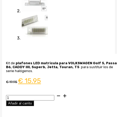
Kit de
plafones LED matricula para VOLKSWAGEN Golf 5, Passa
B6, CADDY IIII, Superb, Jetta, Touran, T5
para sustituir los de
serie halógenos.
El
El
€
15.95
€
19.95
precio
precio
original
actual
era:
es:
€ 19.95.
€ 15.95.
Luces
de
Añadir al carrito
matricula
LED
(CanBus)