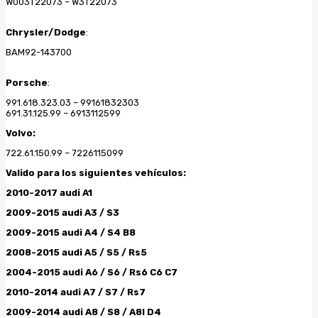
W003T22073 – W3T22073
Chrysler/Dodge
:
BAM92-143700
Porsche
:
991.618.323.03 – 99161832303
691.31.125.99 – 6913112599
Volvo:
722.61.150.99 – 7226115099
Valido para los siguientes vehículos:
2010-2017 audi A1
2009-2015 audi A3 / S3
2009-2015 audi A4 / S4 B8
2008-2015 audi A5 / S5 / Rs5
2004-2015 audi A6 / S6 / Rs6 C6 C7
2010-2014 audi A7 / S7 / Rs7
2009-2014 audi A8 / S8 / A8l D4