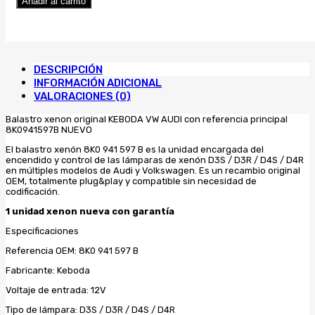
Añadir al carrito
Centralita
Xenón
KEBODA
8K0.941.597B
Audi
DESCRIPCIÓN
VW
INFORMACIÓN ADICIONAL
original
VALORACIONES (0)
cantidad
Balastro xenon original KEBODA VW AUDI con referencia principal
8K0941597B NUEVO
El balastro xenón 8K0 941 597 B es la unidad encargada del
encendido y control de las lámparas de xenón D3S / D3R / D4S / D4R
en múltiples modelos de Audi y Volkswagen. Es un recambio original
OEM, totalmente plug&play y compatible sin necesidad de
codificación.
1
unidad
xenon
nueva con
garantía
Especificaciones
Referencia OEM: 8K0 941 597 B
Fabricante: Keboda
Voltaje de entrada: 12V
Tipo de lámpara: D3S / D3R / D4S / D4R