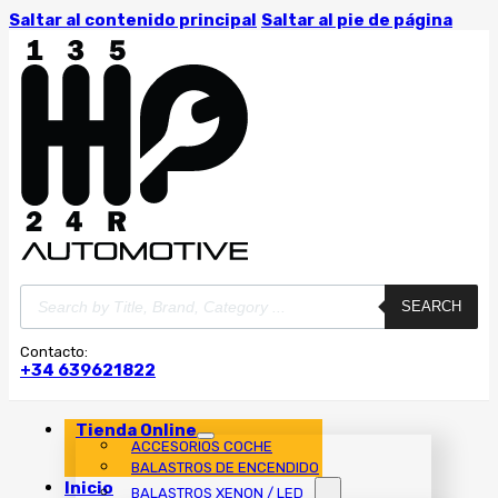
Saltar al contenido principal
Saltar al pie de página
Búsqueda
SEARCH
de
productos
Contacto:
+34 639621822
Tienda Online
ACCESORIOS COCHE
BALASTROS DE ENCENDIDO
Inicio
BALASTROS XENON / LED