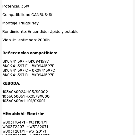
Potencia: 35W
Compatibilidad CANBUS: Sí
Montaje: Plug&Play
Rendimiento: Encendido rápido y estable
Vida útil estimada: 2000h
Referencias compatibles:
8K0.941.597 – 8K0941597
8K0.941.597 E – 8K0941597E
8K0.941.597 C – 8K0941597C
8K0.941.597 B – 8K0941597B
KEBODA
:
1036060024 H05/S0002
1036060051 HX05/SX008
1036060061 H01/SX001
Mitsubishi-Electric
:
W003T18471 – W3T18471
W003T22071 – W3T22071
W003T20171 – W3T20171