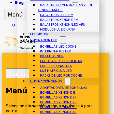
Blog
BALASTROS / CENTRALITAS KIT DE
XENON CANBUS
BALASTROS LED OEM
BALASTROS XENON OEM
BALASTROS XENON/LED AFS
0
MODULOS LUZ DIURNA
ECU MOTOR
Envío
ILUMINACIÓN LED
24/48h
BOMBILLAS LED COCHE
Nacional
INTERMITENTES LED
KIT LED-XENON
LOGO LASER LED PUERTAS
LUCES DIURNAS LED
LUZ MATRICULA LED
PACKS DE LED POR COCHE
ILUMINACIÓN XENON
Menú
ADAPTADORES DE BOMBILLAS
BOMBILLAS XENON D1S
BOMBILLAS XENON D2R
BOMBILLAS XENON D2S
Selecciona la sección debajo o pulsa la X para
BOMBILLAS XENON D3S
cerrar.
BOMBILLAS XENON D4S