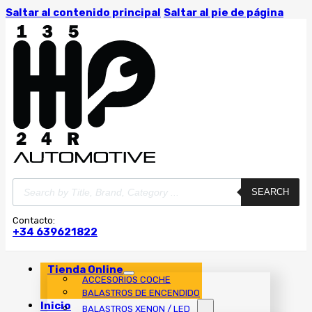
Saltar al contenido principal
Saltar al pie de página
Búsqueda
SEARCH
de
productos
Contacto:
+34 639621822
Tienda Online
ACCESORIOS COCHE
BALASTROS DE ENCENDIDO
Inicio
BALASTROS XENON / LED