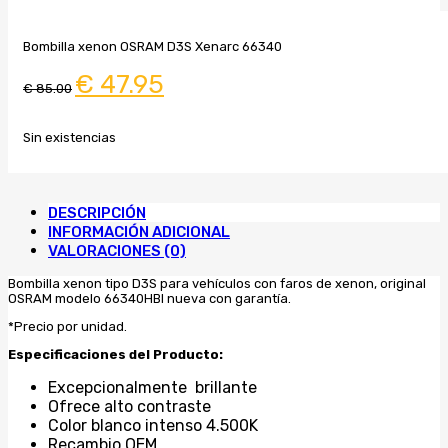
Bombilla xenon OSRAM D3S Xenarc 66340
El
El
€
47.95
€
85.00
precio
precio
original
actual
era:
es:
€ 85.00.
€ 47.95.
Sin existencias
DESCRIPCIÓN
INFORMACIÓN ADICIONAL
VALORACIONES (0)
Bombilla xenon tipo D3S para vehículos con faros de xenon, original
OSRAM modelo 66340HBI nueva con garantía.
*Precio por unidad.
Especificaciones del Producto:
Excepcionalmente brillante
Ofrece alto contraste
Color blanco intenso 4.500K
Recambio OEM