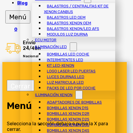
Blog
BALASTROS / CENTRALITAS KIT DE
XENON CANBUS
BALASTROS LED OEM
BALASTROS XENON OEM
BALASTROS XENON/LED AFS
0
MODULOS LUZ DIURNA
ECU MOTOR
Envío
ILUMINACIÓN LED
24/48h
BOMBILLAS LED COCHE
Nacional
INTERMITENTES LED
KIT LED-XENON
LOGO LASER LED PUERTAS
LUCES DIURNAS LED
LUZ MATRICULA LED
PACKS DE LED POR COCHE
ILUMINACIÓN XENON
Menú
ADAPTADORES DE BOMBILLAS
BOMBILLAS XENON D1S
BOMBILLAS XENON D2R
BOMBILLAS XENON D2S
Selecciona la sección debajo o pulsa la X para
BOMBILLAS XENON D3S
cerrar.
BOMBILLAS XENON D4S