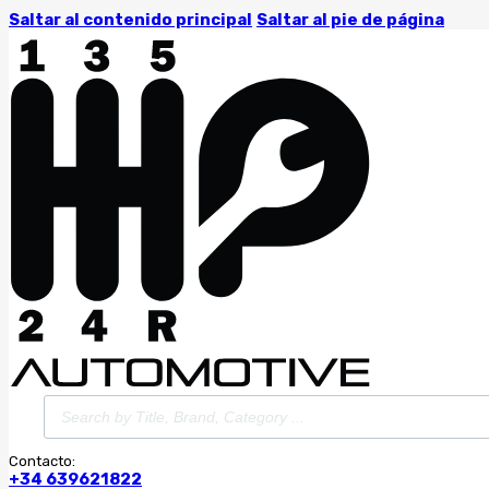
Saltar al contenido principal
Saltar al pie de página
Búsqueda
de
productos
Contacto:
+34 639621822