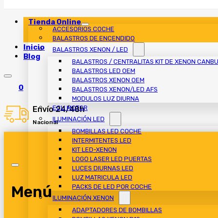
Tienda Online
ACCESORIOS COCHE
BALASTROS DE ENCENDIDO
Inicio
BALASTROS XENON / LED
Blog
BALASTROS / CENTRALITAS KIT DE XENON CANB
BALASTROS LED OEM
BALASTROS XENON OEM
0
BALASTROS XENON/LED AFS
MODULOS LUZ DIURNA
ECU MOTOR
Envío 24/48h
ILUMINACIÓN LED
Nacional
BOMBILLAS LED COCHE
INTERMITENTES LED
KIT LED-XENON
LOGO LASER LED PUERTAS
LUCES DIURNAS LED
LUZ MATRICULA LED
Menú
PACKS DE LED POR COCHE
ILUMINACIÓN XENON
ADAPTADORES DE BOMBILLAS