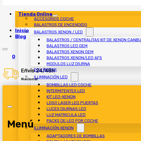
Tienda Online
ACCESORIOS COCHE
BALASTROS DE ENCENDIDO
Inicio
BALASTROS XENON / LED
Blog
BALASTROS / CENTRALITAS KIT DE XENON CANB
BALASTROS LED OEM
BALASTROS XENON OEM
0
BALASTROS XENON/LED AFS
MODULOS LUZ DIURNA
ECU MOTOR
Envío 24/48h
ILUMINACIÓN LED
Nacional
BOMBILLAS LED COCHE
INTERMITENTES LED
KIT LED-XENON
LOGO LASER LED PUERTAS
LUCES DIURNAS LED
LUZ MATRICULA LED
Menú
PACKS DE LED POR COCHE
ILUMINACIÓN XENON
ADAPTADORES DE BOMBILLAS