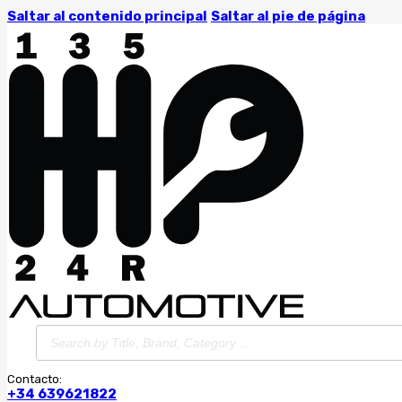
Saltar al contenido principal
Saltar al pie de página
Búsqueda
de
productos
Contacto:
+34 639621822