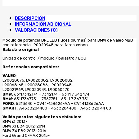
diurna)
L90020948
BMW
DESCRIPCIÓN
X1
INFORMACIÓN ADICIONAL
Z4
VALORACIONES (0)
I3
cantidad
Modulo de potencia DRL LED (luces diurnas) para BMW de Valeo MBD
con referencia L90020948 para faros xenon.
Balastro original
Unidad de control / modulo / balastro / ECU
Referencias compatibles:
VALEO
:
L90028076, L90028082, L90028082,
L90068165, L90028086, L90020948,
L90021969, L90020949, L90060470
BMW
: 63117342174 – 7342174 – 63 11 7 342 174
BMW
: 63117367751 – 7367751 – 63 11 7 367 751
FORD
: 5218640 – CV44-13B626-AA – CV4413B626AA
SMART
: A4538204400 – 4538204400 – A453 820 44 00
Valido para los siguientes vehículos:
BMW i3 2013-
BMW X1 E84 2012-2014
BMW Z4 E89 2013-2016
Ford Grand C-MAX 2015-