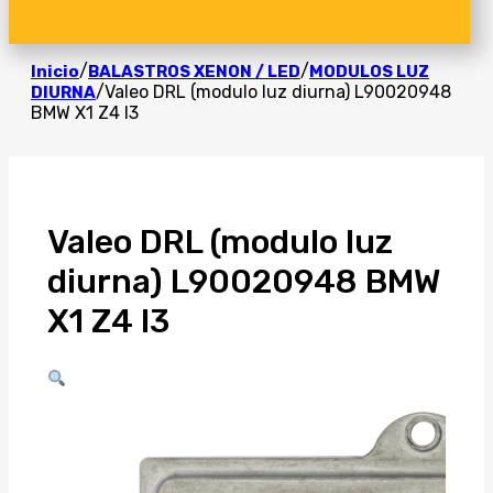
/
/
Inicio
BALASTROS XENON / LED
MODULOS LUZ
/
Valeo DRL (modulo luz diurna) L90020948
DIURNA
BMW X1 Z4 I3
Valeo DRL (modulo luz
diurna) L90020948 BMW
X1 Z4 I3