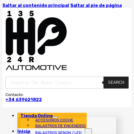
Saltar al contenido principal
Saltar al pie de página
Búsqueda
SEARCH
de
productos
Contacto:
+34 639621822
Tienda Online
ACCESORIOS COCHE
BALASTROS DE ENCENDIDO
Inicio
BALASTROS XENON / LED