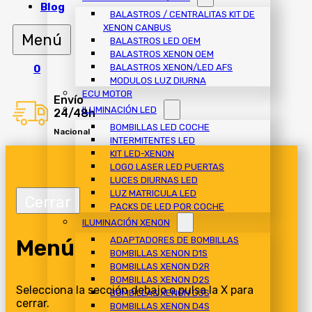
Blog
BALASTROS / CENTRALITAS KIT DE
XENON CANBUS
BALASTROS LED OEM
BALASTROS XENON OEM
BALASTROS XENON/LED AFS
0
MODULOS LUZ DIURNA
ECU MOTOR
Envío
ILUMINACIÓN LED
24/48h
BOMBILLAS LED COCHE
Nacional
INTERMITENTES LED
KIT LED-XENON
LOGO LASER LED PUERTAS
LUCES DIURNAS LED
LUZ MATRICULA LED
PACKS DE LED POR COCHE
ILUMINACIÓN XENON
Menú
ADAPTADORES DE BOMBILLAS
BOMBILLAS XENON D1S
BOMBILLAS XENON D2R
BOMBILLAS XENON D2S
Selecciona la sección debajo o pulsa la X para
BOMBILLAS XENON D3S
cerrar.
BOMBILLAS XENON D4S