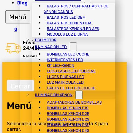
Blog
BALASTROS / CENTRALITAS KIT DE
XENON CANBUS
BALASTROS LED OEM
BALASTROS XENON OEM
BALASTROS XENON/LED AFS
0
MODULOS LUZ DIURNA
ECU MOTOR
Envío
ILUMINACIÓN LED
24/48h
BOMBILLAS LED COCHE
Nacional
INTERMITENTES LED
KIT LED-XENON
LOGO LASER LED PUERTAS
LUCES DIURNAS LED
LUZ MATRICULA LED
PACKS DE LED POR COCHE
ILUMINACIÓN XENON
Menú
ADAPTADORES DE BOMBILLAS
BOMBILLAS XENON D1S
BOMBILLAS XENON D2R
BOMBILLAS XENON D2S
Selecciona la sección debajo o pulsa la X para
BOMBILLAS XENON D3S
cerrar.
BOMBILLAS XENON D4S