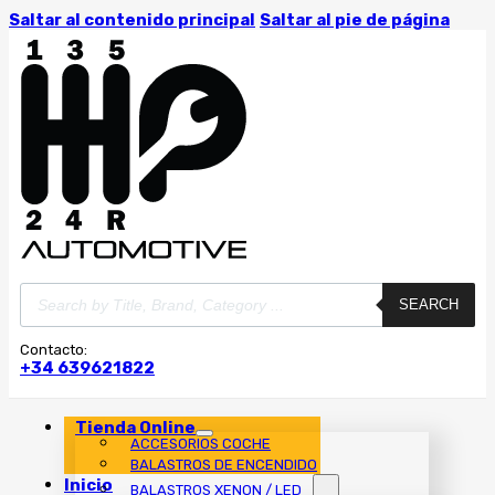
Saltar al contenido principal
Saltar al pie de página
Búsqueda
SEARCH
de
productos
Contacto:
+34 639621822
Tienda Online
ACCESORIOS COCHE
BALASTROS DE ENCENDIDO
Inicio
BALASTROS XENON / LED