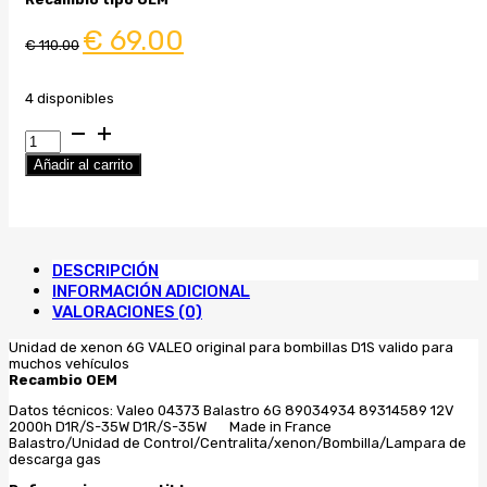
El
El
€
69.00
€
110.00
precio
precio
original
actual
era:
es:
€ 110.00.
€ 69.00.
4 disponibles
Balastro
xenon
Añadir al carrito
Valeo
6g
nuevo
89034934
Seat
DESCRIPCIÓN
Exeo
INFORMACIÓN ADICIONAL
VW
VALORACIONES (0)
BMW
OFERTON!!
Unidad de xenon 6G VALEO original para bombillas D1S valido para
cantidad
muchos vehículos
Recambio OEM
Datos técnicos: Valeo 04373 Balastro 6G 89034934 89314589 12V
2000h D1R/S-35W D1R/S-35W Made in France
Balastro/Unidad de Control/Centralita/xenon/Bombilla/Lampara de
descarga gas