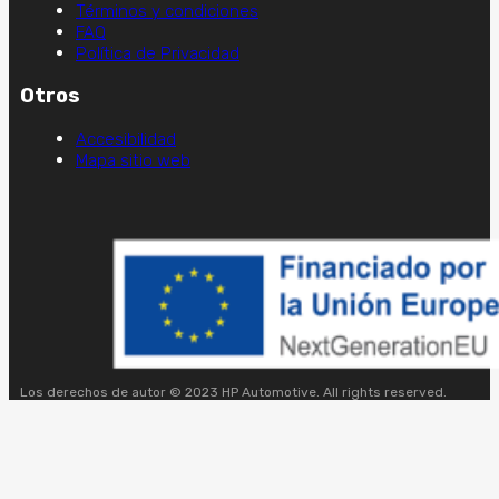
Términos y condiciones
FAQ
Política de Privacidad
Otros
Accesibilidad
Mapa sitio web
Los derechos de autor © 2023 HP Automotive. All rights reserved.